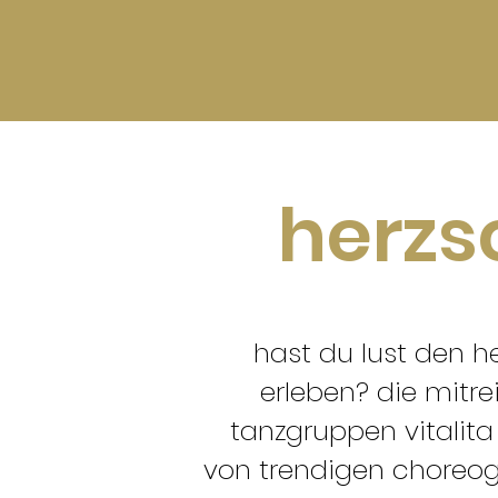
herzs
h
ast du lust den h
erleben? d
ie mitr
tanzgruppen vitalita 
von trendigen choreogr