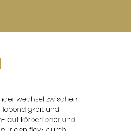
a
nnender wechsel zwischen
 lebendigkeit und
en- auf körperlicher und
pür den flow. durch