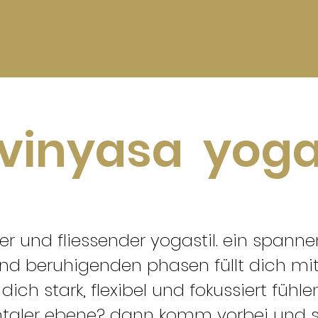
vinyasa yog
ller und fliessender yogastil. ein spa
d beruhigenden phasen füllt dich mit
 dich stark, flexibel und fokussiert fühl
ntaler ebene? dann komm vorbei und s